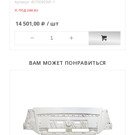
Артикул:
4570092941-1
А
под заказ
14 501,00
/ шт
Р
ВАМ МОЖЕТ ПОНРАВИТЬСЯ