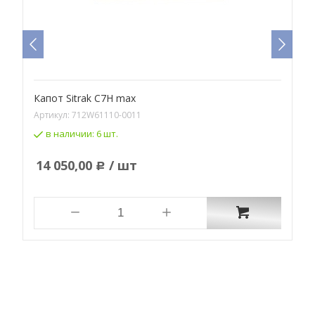
Капот Sitrak C7H max
Артикул:
712W61110-0011
А
в наличии:
6 шт.
14 050,00
/ шт
Р