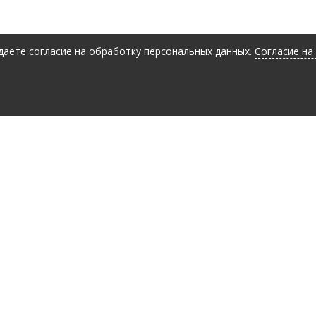
 даёте согласие на обработку персональных данных.
Согласие на
Заявка на консультацию
Ваше имя
*
Ваш вопрос