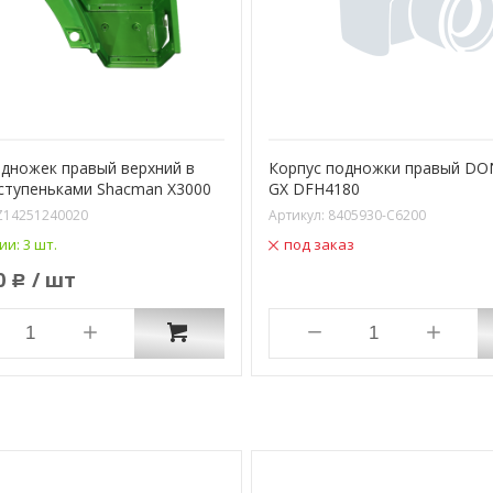
одножек правый верхний в
Корпус подножки правый D
 ступеньками Shacman X3000
GX DFH4180
Z14251240020
Артикул:
8405930-С6200
ии:
3 шт.
под заказ
0
/ шт
Р