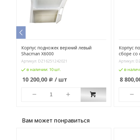
Корпус подножек верхний левый
Корпус п
Shacman X6000
сборе со
Артикул:
DZ16251242021
Артикул:
D
в наличии:
10 шт.
в налич
10 200,00
/ шт
8 800,0
Р
Вам может понравиться