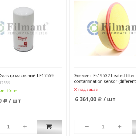
Фильтр масляный LF17559
Элемент Fs19532 heated filter 
contamination sensor (differen
17559
под заказ
ии:
19 шт.
6 361,00
/ шт
0
/ шт
Р
Р