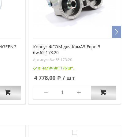
ONGFENG
Корпус ФГОМ для КамАЗ Евро 5
Кор
6w.65.173.20
DON
Артикул:
6w.65.173.20
Арти
в наличии:
176 шт.
п
4 778,00
/ шт
6 
Р