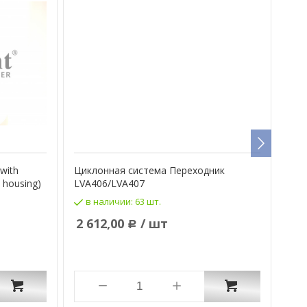
with
Циклонная система Переходник
Эле
t housing)
LVA406/LVA407
heat
в наличии:
63 шт.
п
2 612,00
/ шт
49
Р