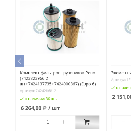
Комплект фильтров грузовиков Рено
Элемент 
(7423823966 2
Артикул:
LF
шт+7424137735+7424000367) (Евро 6)
в налич
Артикул:
7424286812
2 151,0
в наличии:
30 шт.
6 264,00
/ шт
Р