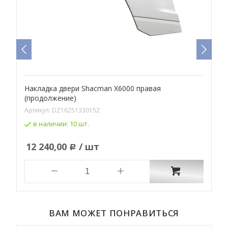
Накладка двери Shacman X6000 правая
Н
(продолжение)
Артикул:
DZ16251330152
А
в наличии:
10 шт.
12 240,00
/ шт
Р
ВАМ МОЖЕТ ПОНРАВИТЬСЯ