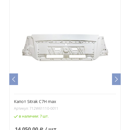
Капот Sitrak C7H max
Артикул:
712W61110-0011
А
в наличии:
7 шт.
14 050,00
/ шт
Р