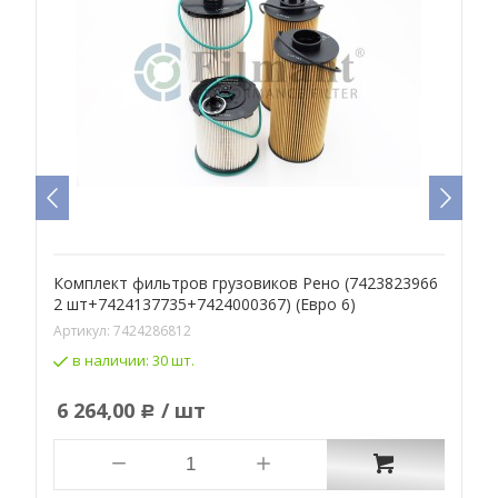
Комплект фильтров грузовиков Рено (7423823966
Э
2 шт+7424137735+7424000367) (Евро 6)
А
Артикул:
7424286812
в наличии:
30 шт.
6 264,00
/ шт
Р