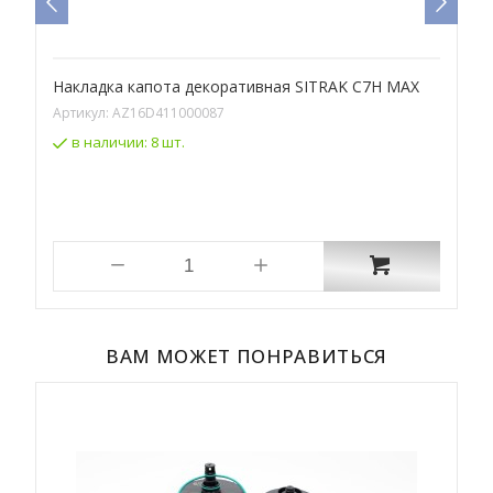
Накладка капота декоративная SITRAK C7H MAX
Н
Артикул:
AZ16D411000087
А
в наличии:
8 шт.
ВАМ МОЖЕТ ПОНРАВИТЬСЯ