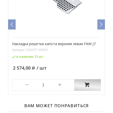
Накладка решетки капота верхняя левая FAW J7
Н
Артикул:
5302071-B90/D
А
в наличии:
13 шт.
2 574,00
/ шт
Р
ВАМ МОЖЕТ ПОНРАВИТЬСЯ