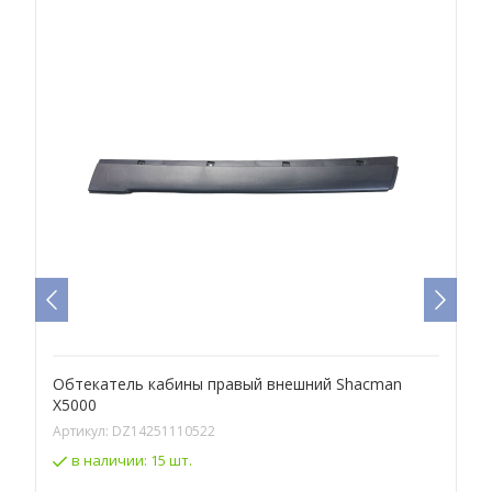
Обтекатель кабины правый внешний Shacman
Р
X5000
А
Артикул:
DZ14251110522
в наличии:
15 шт.