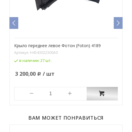
Крыло переднее левое Фотон (Foton) 4189
К
Артикул:
H4543022300A0
А
в наличии:
27 шт.
3 200,00
/ шт
Р
ВАМ МОЖЕТ ПОНРАВИТЬСЯ