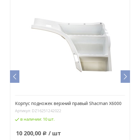
Корпус подножек верхний правый Shacman X6000
К
Артикул:
DZ16251242022
А
в наличии:
10 шт.
10 200,00
/ шт
Р