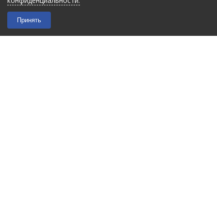
конфиденциальности.
Принять
2026 © “Filmant”
|
Политика конфиденциальности
Карта сайта