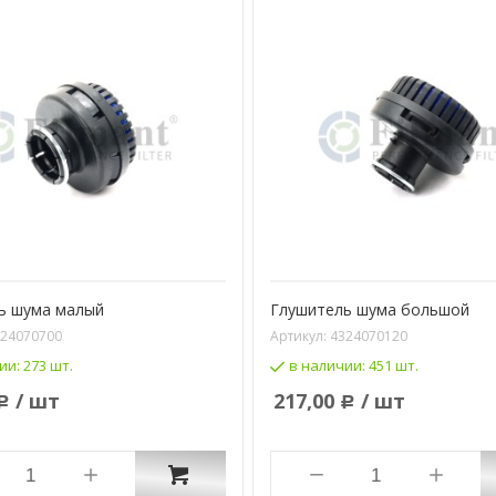
ь шума малый
Глушитель шума большой
24070700
Артикул:
4324070120
ии:
273 шт.
в наличии:
451 шт.
/ шт
217,00
/ шт
Р
Р