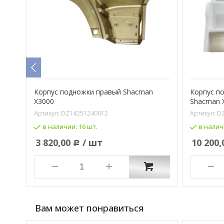
Корпус подножки правый Shacman
Корпус п
X3000
Shacman 
Артикул:
DZ14251240012
Артикул:
D
в наличии:
16 шт.
в налич
3 820,00
/ шт
10 200,
Р
Вам может понравиться