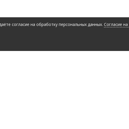
 даёте согласие на обработку персональных данных.
Согласие на
Заявка на консультацию
Ваше имя
*
Ваш вопрос