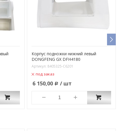
авый
Корпус подножки нижний левый
Кор
DONGFENG GX DFH4180
DON
Артикул:
8405325-C6201
Арти
под заказ
п
6 150,00
/ шт
6 
Р