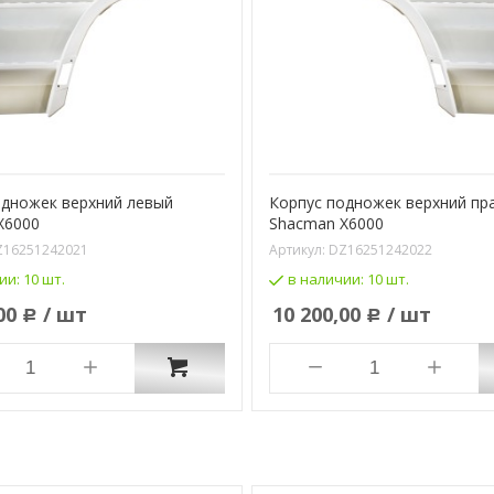
одножек верхний левый
Корпус подножек верхний пр
X6000
Shacman X6000
Z16251242021
Артикул:
DZ16251242022
ии:
10 шт.
в наличии:
10 шт.
00
/ шт
10 200,00
/ шт
Р
Р