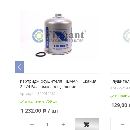
1*2
Картридж осушителя FILMANT Скания
Глушител
G 1/4 Влагомаслоотделение
Артикул:
43
Артикул:
4329012282
в налич
в наличии:
769 шт.
129,00
1 232,00
/ шт
Р