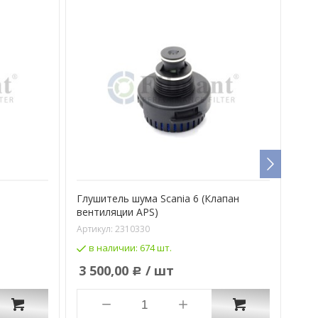
Глушитель шума Scania 6 (Клапан
Кар
вентиляции APS)
для
Артикул:
2310330
Арти
в наличии:
674 шт.
в
3 500,00
/ шт
1 
Р