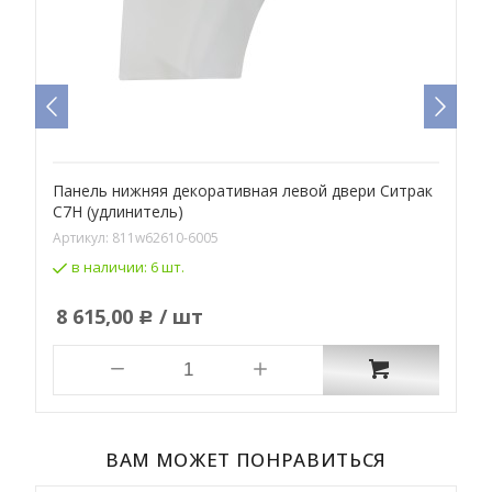
Панель нижняя декоративная левой двери Ситрак
П
С7Н (удлинитель)
F
Артикул:
811w62610-6005
А
в наличии:
6 шт.
8 615,00
/ шт
Р
ВАМ МОЖЕТ ПОНРАВИТЬСЯ