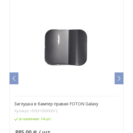
Заглушка в бампер правая FOTON Galaxy
З
Артикул:
H583100000012
А
в наличии:
14 шт.
885,00
/ шт
Р