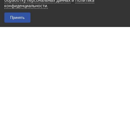
обработку персональных данных
и
Политика
конфиденциальности.
Принять
2026 © “Filmant”
|
Политика конфиденциальности
Карта сайта