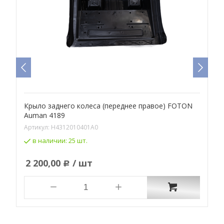
Крыло заднего колеса (переднее правое) FOTON
К
Auman 4189
Артикул:
H4312010401A0
А
в наличии:
25 шт.
2 200,00
/ шт
Р