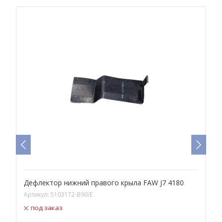
H
Дефлектор нижний правого крыла FAW J7 4180
З
F
Артикул:
5103172-B90/E
А
под заказ