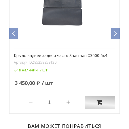
Крыло заднее задняя часть Shacman X3000 6х4
К
6
Артикул:
DZ95259959130
А
в наличии:
7 шт.
3 450,00
/ шт
Р
ВАМ МОЖЕТ ПОНРАВИТЬСЯ