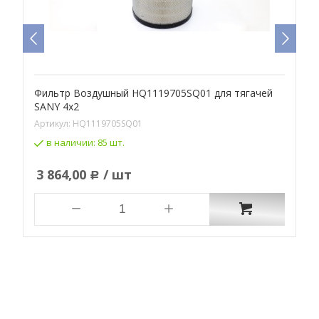
Фильтр Воздушный HQ1119705SQ01 для тягачей
Ф
SANY 4x2
А
Артикул:
HQ1119705SQ01
в наличии:
85 шт.
3 864,00
/ шт
Р