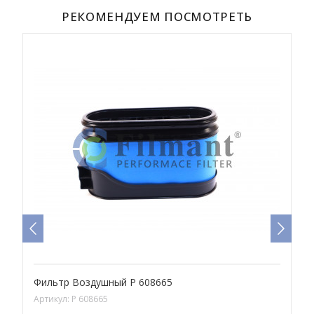
РЕКОМЕНДУЕМ ПОСМОТРЕТЬ
Фильтр Воздушный P 608665
Ф
Артикул:
P 608665
А