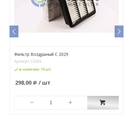
Фильтр Воздушный C 2029
Ф
Артикул:
C2029
А
в наличии:
10 шт.
298,00
/ шт
Р