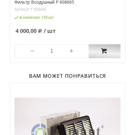
Фильтр Воздушный P 608665
Ф
Артикул:
P 608665
А
в наличии:
130 шт.
4 000,00
/ шт
Р
ВАМ МОЖЕТ ПОНРАВИТЬСЯ