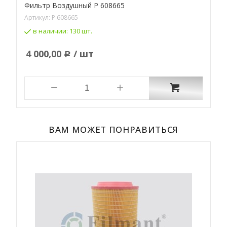
Фильтр Воздушный P 608665
Ф
Артикул:
P 608665
А
в наличии:
130 шт.
4 000,00
/ шт
Р
ВАМ МОЖЕТ ПОНРАВИТЬСЯ