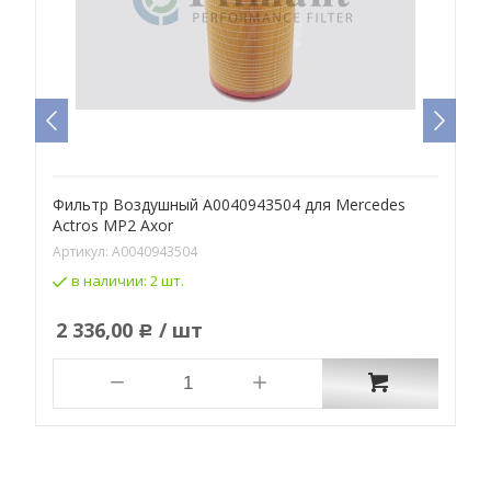
Фильтр Воздушный A0040943504 для Mercedes
Ф
Actros MP2 Axor
R
Артикул:
A0040943504
А
в наличии:
2 шт.
2 336,00
/ шт
Р