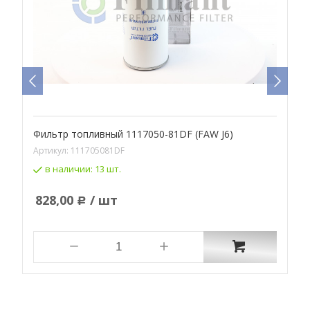
Фильтр топливный 1117050-81DF (FAW J6)
Ф
Y
Артикул:
111705081DF
А
в наличии:
13 шт.
828,00
/ шт
Р