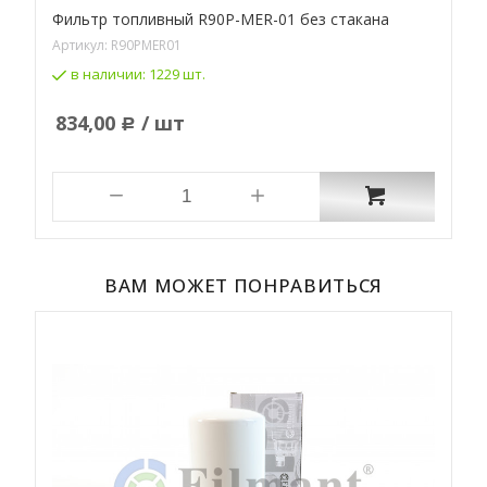
Фильтр топливный R90P-MER-01 без стакана
Ф
Артикул:
R90PMER01
А
в наличии:
1229 шт.
834,00
/ шт
Р
ВАМ МОЖЕТ ПОНРАВИТЬСЯ