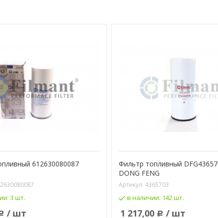
опливный 612630080087
Фильтр топливный DFG43657
DONG FENG
2630080087
Артикул:
4365703
ии:
3 шт.
в наличии:
142 шт.
/ шт
1 217,00
/ шт
Р
Р