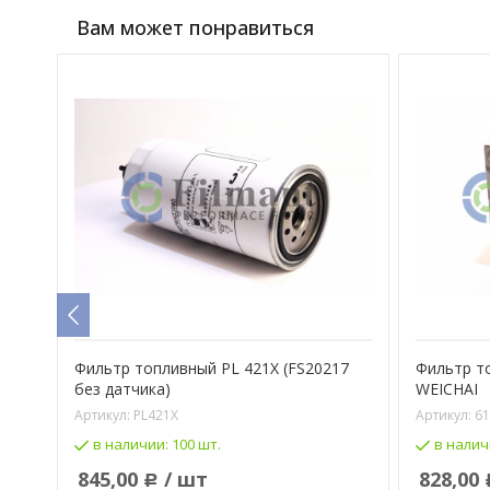
Вам может понравиться
Фильтр топливный PL 421X (FS20217
Фильтр т
без датчика)
WEICHAI
Артикул:
PL421X
Артикул:
61
в наличии:
100 шт.
в налич
845,00
/ шт
828,00
Р