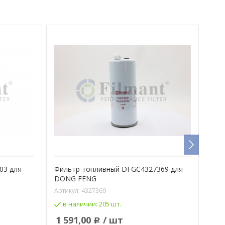
03 для
Фильтр топливный DFGC4327369 для
Фил
DONG FENG
Арти
Артикул:
4327369
в
в наличии:
205 шт.
47
1 591,00
/ шт
Р