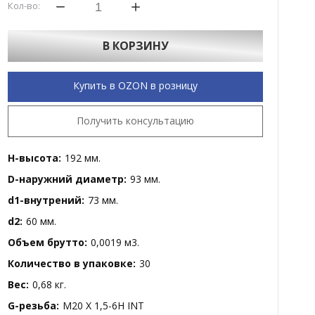
Кол-во:
В КОРЗИНУ
Купить в OZON в розницу
Получить консультацию
H-высота:
192 мм.
D-наружний диаметр:
93 мм.
d1-внутрений:
73 мм.
d2:
60 мм.
Объем брутто:
0,0019 м3.
Количество в упаковке:
30
Вес:
0,68 кг.
G-резьба:
M20 X 1,5-6H INT