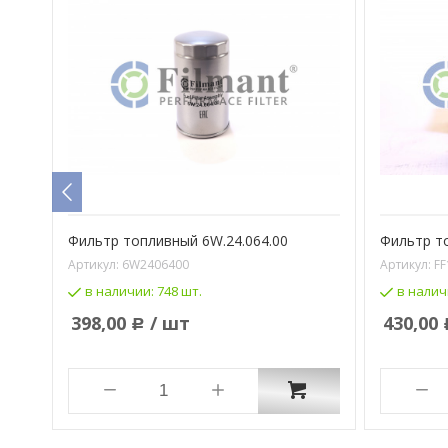
 для
Фильтр топливный 6W.24.064.00
Фильтр т
Артикул:
6W2406400
Артикул:
FF
в наличии:
748 шт.
в налич
398,00
/ шт
430,00
Р