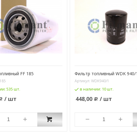
опливный FF 185
Фильтр топливный WDK 940/1
185
Артикул:
WDK940/1
ии:
535 шт.
в наличии:
10 шт.
/ шт
448,00
/ шт
Р
Р