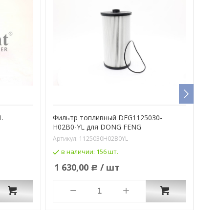
.
Фильтр топливный DFG1125030-
Фил
H02B0-YL для DONG FENG
Арти
Артикул:
1125030H02B0YL
в
в наличии:
156 шт.
47
1 630,00
/ шт
Р