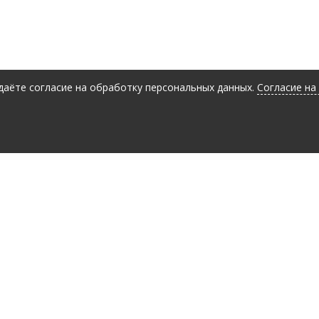
 даёте согласие на обработку персональных данных.
Согласие на
Заявка на консультацию
Ваше имя
*
Ваш вопрос