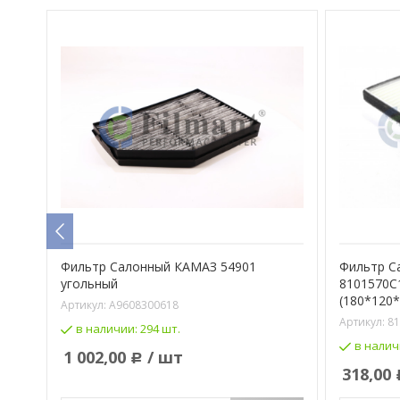
для
Фильтр Салонный КАМАЗ 54901
Фильтр С
угольный
8101570C
(180*120*
Артикул:
A9608300618
Артикул:
8
в наличии:
294 шт.
в налич
1 002,00
/ шт
Р
318,00