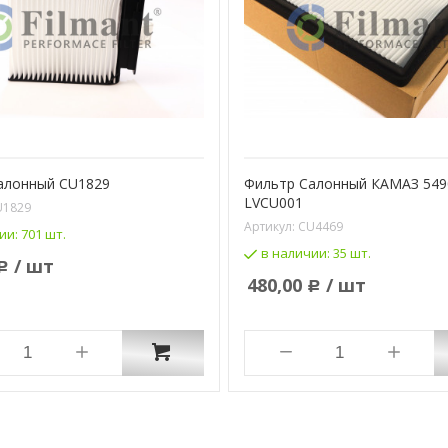
алонный CU1829
Фильтр Салонный КАМАЗ 549
LVCU001
U1829
Артикул:
CU4469
ии:
701 шт.
в наличии:
35 шт.
/ шт
Р
480,00
/ шт
Р