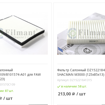
алонный
Фильтр Салонный DZ1522184
109/8101574-A01 для FAW
SHACMAN M3000 (125x85x13)
23)
Артикул:
DZ15221841315
101570C109
в наличии:
58 шт.
ии:
87 шт.
213,00
/ шт
Р
/ шт
Р