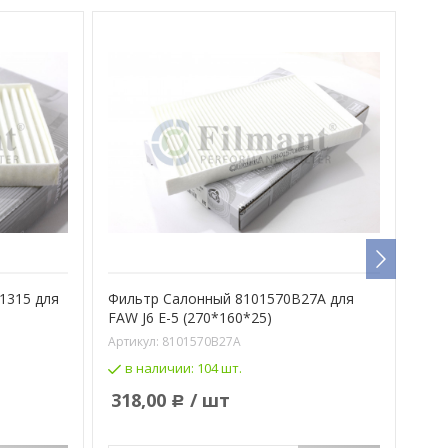
1315 для
Фильтр Салонный 8101570B27A для
Фил
FAW J6 E-5 (270*160*25)
СИТ
Артикул:
8101570B27A
Арти
в наличии:
104 шт.
в
318,00
/ шт
42
Р