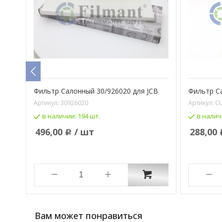
я
Фильтр Салонный 30/926020 для JCB
Фильтр С
Артикул:
30926020
Артикул:
C
в наличии:
194 шт.
в налич
496,00
/ шт
288,00
Р
Вам может понравиться