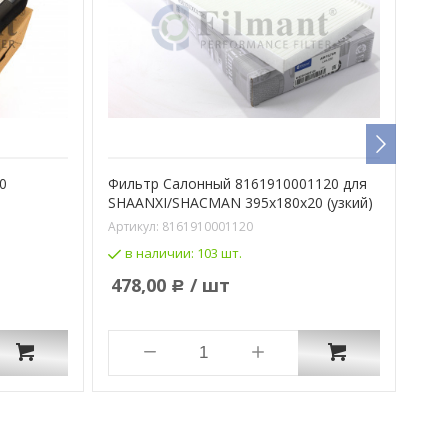
0
Фильтр Салонный 8161910001120 для
Фил
SHAANXI/SHACMAN 395x180x20 (узкий)
уго
Артикул:
8161910001120
Арти
в наличии:
103 шт.
в
478,00
/ шт
1 
Р