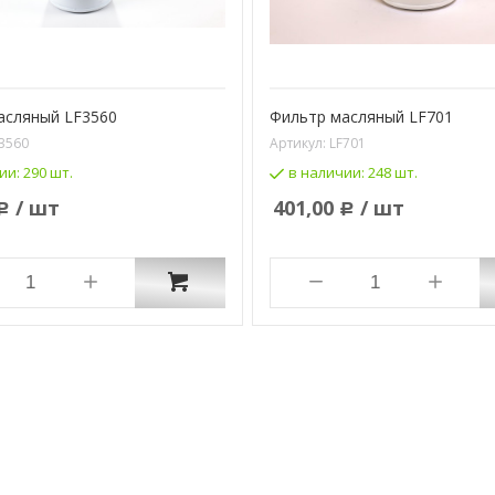
асляный LF3560
Фильтр масляный LF701
3560
Артикул:
LF701
ии:
290 шт.
в наличии:
248 шт.
/ шт
401,00
/ шт
Р
Р