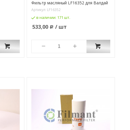
Фильтр масляный LF16352 для Валдай
Фил
AU
Артикул:
LF16352
Арти
в наличии:
171 шт.
в
533,00
/ шт
Р
1 