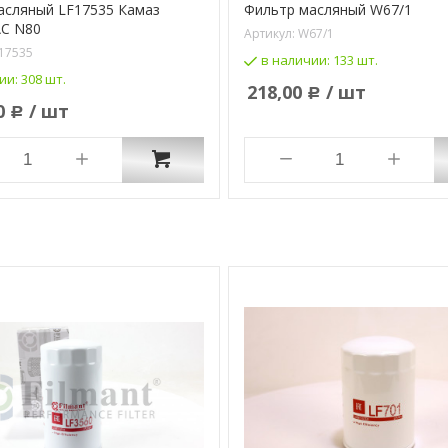
асляный LF17535 Камаз
Фильтр масляный W67/1
AC N80
Артикул:
W67/1
17535
в наличии:
133 шт.
ии:
308 шт.
218,00
/ шт
Р
0
/ шт
Р