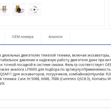
OEM номера
Аналоги
в дизельных двигателях тяжёлой техники, включая экскаваторы,
стабильное давление и надёжную работу двигателя даже при инт
и точной посадкой в системе смазки. Фильтр соответствует OE
 также аналоги LF9009 для подбора по артикулу.nПрименяемость:
SM11 (для экскаваторов, погрузчиков, комбайнов)nHyundai: R200
ругая техника: Case IH 5088, 6088, 7088 (Cummins QSC8.3), Komat
WIX