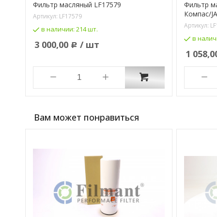
4W
Фильтр масляный LF17579
Фильтр м
Компас/J
Артикул:
LF17579
Артикул:
LF
в наличии:
214 шт.
в налич
3 000,00
/ шт
Р
1 058,0
Вам может понравиться