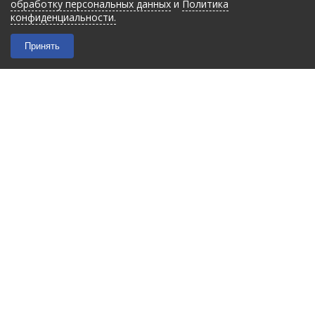
обработку персональных данных
и
Политика
конфиденциальности.
Принять
2026 © “Filmant”
|
Политика конфиденциальности
Карта сайта