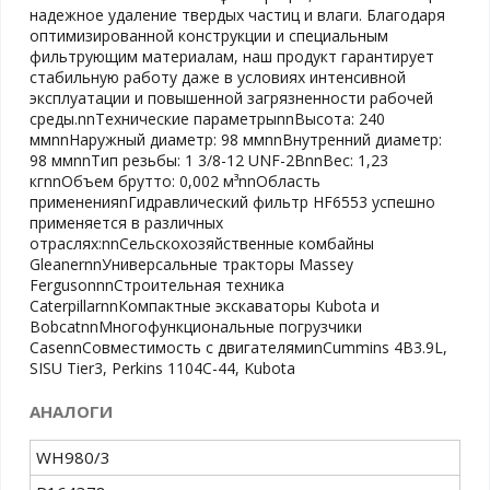
надежное удаление твердых частиц и влаги. Благодаря
оптимизированной конструкции и специальным
фильтрующим материалам, наш продукт гарантирует
стабильную работу даже в условиях интенсивной
эксплуатации и повышенной загрязненности рабочей
среды.nnТехнические параметрыnnВысота: 240
ммnnНаружный диаметр: 98 ммnnВнутренний диаметр:
98 ммnnТип резьбы: 1 3/8-12 UNF-2BnnВес: 1,23
кгnnОбъем брутто: 0,002 м³nnОбласть
примененияnГидравлический фильтр HF6553 успешно
применяется в различных
отраслях:nnСельскохозяйственные комбайны
GleanernnУниверсальные тракторы Massey
FergusonnnСтроительная техника
CaterpillarnnКомпактные экскаваторы Kubota и
BobcatnnМногофункциональные погрузчики
CasennСовместимость с двигателямиnCummins 4B3.9L,
SISU Tier3, Perkins 1104C-44, Kubota
АНАЛОГИ
WH980/3