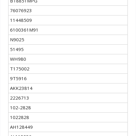
BT8851MPG
76076923
11448509
6100361М91
N9025
51495
WH980
T175002
9T5916
AKK23814
2226713
102-2828
1022828
AH128449