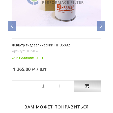
Фильтр гидравлический HF 35082
Ф
Артикул:
HF35082
А
в наличии:
93 шт.
1 265,00
/ шт
Р
ВАМ МОЖЕТ ПОНРАВИТЬСЯ