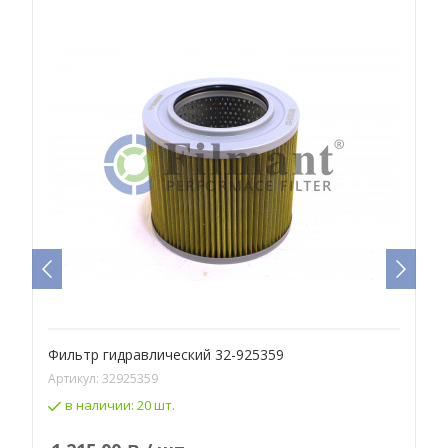
Фильтр гидравлический 32-925359
Ф
Артикул:
32925359
А
в наличии:
20 шт.