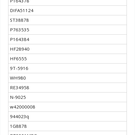
P164378
DIFA51124
ST38878
P763535
Р164384
HF28940
HF6555
9T-5916
WH980
RE34958
N-9025
w42000008
944023q
1G8878