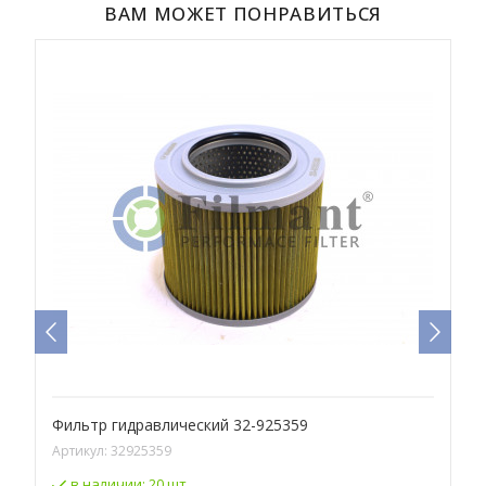
ВАМ МОЖЕТ ПОНРАВИТЬСЯ
Фильтр гидравлический 32-925359
Ф
Артикул:
32925359
А
в наличии:
20 шт.