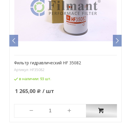
Фильтр гидравлический HF 35082
Ф
Артикул:
HF35082
А
в наличии:
93 шт.
1 265,00
/ шт
Р