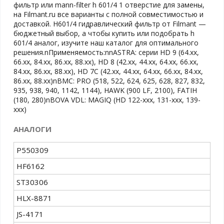
фильтр или mann-filter h 601/4 1 отверстие для замены,
на Filmant.ru все варианты с полной совместимостью и
доставкой. H601/4 гидравлический фильтр от Filmant —
бюджетный выбор, а чтобы купить или подобрать h
601/4 аналог, изучите наш каталог для оптимального
решения.nПрименяемость:nnASTRA: серии HD 9 (64.xx,
66.xx, 84.xx, 86.xx, 88.xx), HD 8 (42.xx, 44.xx, 64.xx, 66.xx,
84.xx, 86.xx, 88.xx), HD 7C (42.xx, 44.xx, 64.xx, 66.xx, 84.xx,
86.xx, 88.xx)nBMC: PRO (518, 522, 624, 625, 628, 827, 832,
935, 938, 940, 1142, 1144), HAWK (900 LF, 2100), FATIH
(180, 280)nBOVA VDL: MAGIQ (HD 122-xxx, 131-xxx, 139-
xxx)
АНАЛОГИ
P550309
HF6162
ST30306
HLX-8871
JS-4171