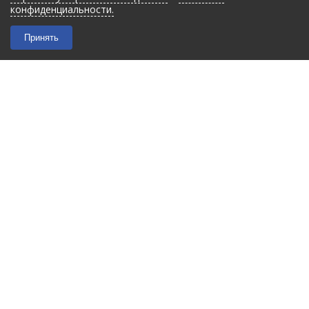
конфиденциальности.
Принять
2026 © “Filmant”
|
Политика конфиденциальности
Карта сайта