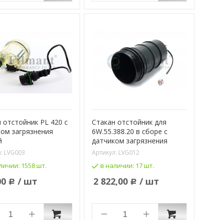
 отстойник PL 420 c
Стакан отстойник для
ом загрязнения
6W.55.388.20 в сборе с
й
датчиком загрязнения
л:
LVG003
Артикул:
LVG012
личии:
1558 шт.
в наличии:
17 шт.
00
/ шт
2 822,00
/ шт
Р
Р