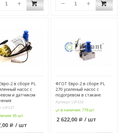
вро-2 в сборе PL
ФГОТ Евро-2 в сборе PL
иленный насос с
270 усиленый насос с
ревом и датчиком
подогревом в стакане
нения
Артикул:
LVF326
л:
LVF327
в наличии:
779 шт.
личии:
65 шт.
2 622,00
/ шт
Р
7,00
/ шт
Р