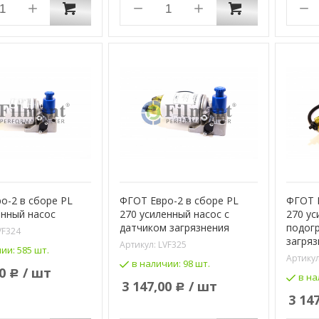
о-2 в сборе PL
ФГОТ Евро-2 в сборе PL
ФГОТ Е
енный насос
270 усиленный насос с
270 ус
датчиком загрязнения
подог
VF324
загряз
Артикул:
LVF325
чии:
585 шт.
Артику
в наличии:
98 шт.
0
/ шт
Р
в на
3 147,00
/ шт
Р
3 14