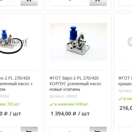
о-2 PL 270/420
ФГОТ Евро-2 PL 270/420
ФГОТ Е
силенный насос с
КОРПУС усиленный насос
крышк
вом
новые клапаны
Артику
VK004
Артикул:
LVK005
в на
чии:
723 шт.
в наличии:
618 шт.
216,
0
/ шт
1 394,00
/ шт
Р
Р