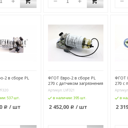
о-2 в сборе PL
ФГОТ Евро-2 в сборе PL
ФГОТ Е
270 c датчиком загрязнения
270 с 
VF320
Артикул:
LVF321
Артику
чии:
537 шт.
в наличии:
395 шт.
в на
0
/ шт
2 452,00
/ шт
2 31
Р
Р