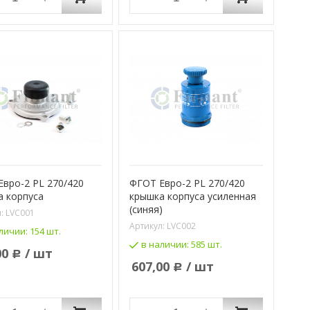
вро-2 PL 270/420
ФГОТ Евро-2 PL 270/420
а корпуса
крышка корпуса усиленная
(синяя)
л:
LVC001
Артикул:
LVС002
личии:
154 шт.
в наличии:
585 шт.
00
/ шт
Р
607,00
/ шт
Р