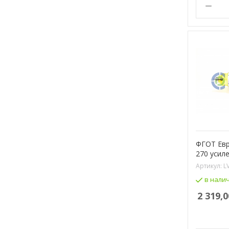
ФГОТ Евр
270 усил
Артикул:
L
в нали
2 319,0