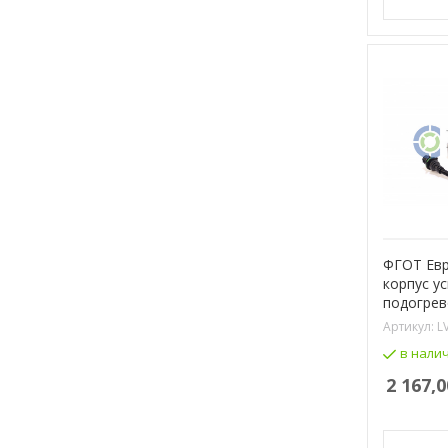
ФГОТ Евр
корпус у
подогре
Артикул:
L
в нали
2 167,0