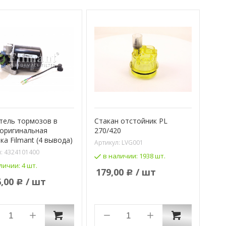
тель тормозов в
Стакан отстойник PL
 оригинальная
270/420
ка Filmant (4 вывода)
Артикул:
LVG001
л:
4324101400
в наличии:
1938 шт.
личии:
4 шт.
179,00
/ шт
Р
6,00
/ шт
Р