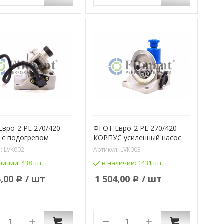
вро-2 PL 270/420
ФГОТ Евро-2 PL 270/420
 с подогревом
КОРПУС усиленный насос
л:
LVK002
Артикул:
LVK003
личии:
438 шт.
в наличии:
1431 шт.
5,00
/ шт
1 504,00
/ шт
Р
Р