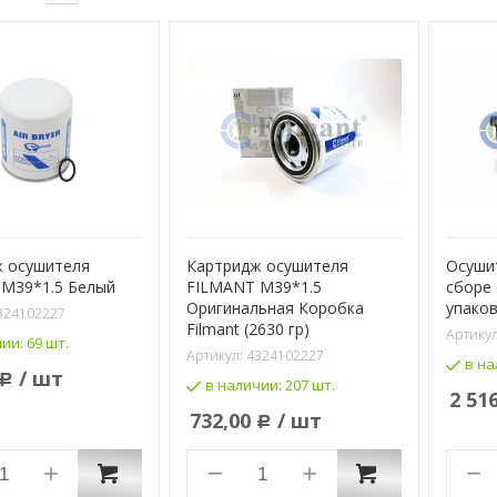
 осушителя
Картридж осушителя
Осуши
M39*1.5 Белый
FILMANT M39*1.5
сборе
Оригинальная Коробка
упаков
324102227
Filmant (2630 гр)
Артику
чии:
69 шт.
Артикул:
4324102227
в на
/ шт
Р
в наличии:
207 шт.
2 51
732,00
/ шт
Р