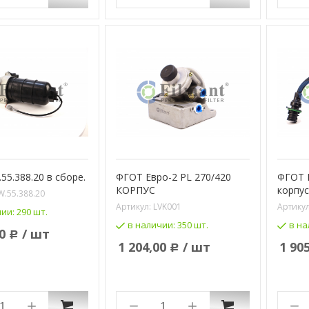
55.388.20 в сборе.
ФГОТ Евро-2 PL 270/420
ФГОТ Е
КОРПУС
корпус
W.55.388.20
Артикул:
LVK001
Артику
чии:
290 шт.
в наличии:
350 шт.
в на
0
/ шт
Р
1 204,00
/ шт
1 90
Р