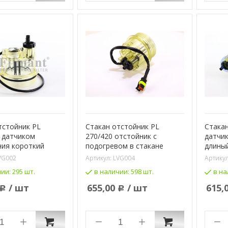
тстойник PL
Стакан отстойник PL
Стакан
c датчиком
270/420 отстойник c
датчик
ния короткий
подогревом в стакане
длины
VG002
Артикул:
LVG004
Артику
чии:
295 шт.
в наличии:
598 шт.
в на
/ шт
655,00
/ шт
615,
Р
Р