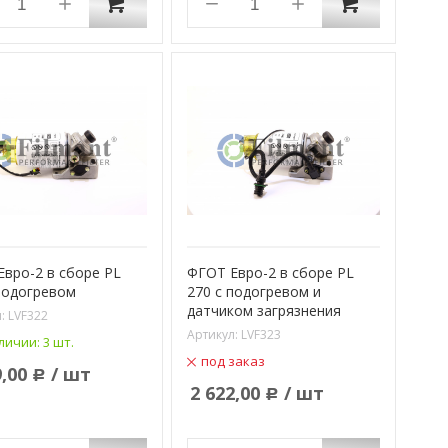
вро-2 в сборе PL
ФГОТ Евро-2 в сборе PL
подогревом
270 с подогревом и
датчиком загрязнения
л:
LVF322
Артикул:
LVF323
личии:
3 шт.
под заказ
9,00
/ шт
Р
2 622,00
/ шт
Р